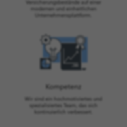
Versicherungsbestände auf einer
modernen und einheitlichen
Unternehmensplattform.
Kompetenz
Wir sind ein hochmotiviertes und
spezialisiertes Team, das sich
kontinuierlich verbessert.