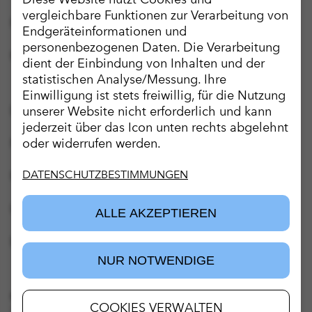
vergleichbare Funktionen zur Verarbeitung von
FAQ-Bereich
Essenziell
Endgeräteinformationen und
personenbezogenen Daten. Die Verarbeitung
Kontakt
dient der Einbindung von Inhalten und der
Name
Anbieter
statistischen Analyse/Messung. Ihre
cookie_optin
Proxalto Leben
Einwilligung ist stets freiwillig, für die Nutzung
Datenschutzbestimmungen
unserer Website nicht erforderlich und kann
SgCookieOptin.lastPreferences
Proxalto Leben
jederzeit über das Icon unten rechts abgelehnt
Nutzungsbedingungen
oder widerrufen werden.
Statistiken
Rechtliche Hinweise
DATENSCHUTZBESTIMMUNGEN
Name
Anbieter
Laufzeit
Zweck
Impressum
ALLE AKZEPTIEREN
_pk_id.*
Matomo
13 Monate
Erkennt Web
Barrierefreiheit
_pk_ses.*
Matomo
30 Minuten
Session-Cook
NUR NOTWENDIGE
SPEICHERN & SCHLIESSEN
_pk_ref.*
Matomo
6 Monate
Speichert At
© Copyright Proxalto Lebensversicherung AG
COOKIES VERWALTEN