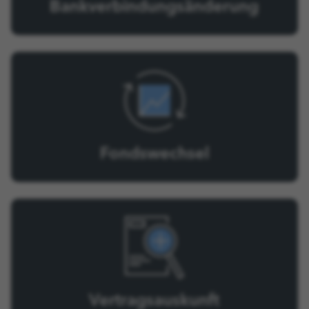
Bankverbindungs­änderung
Fondswechsel
Vertragsauskunft