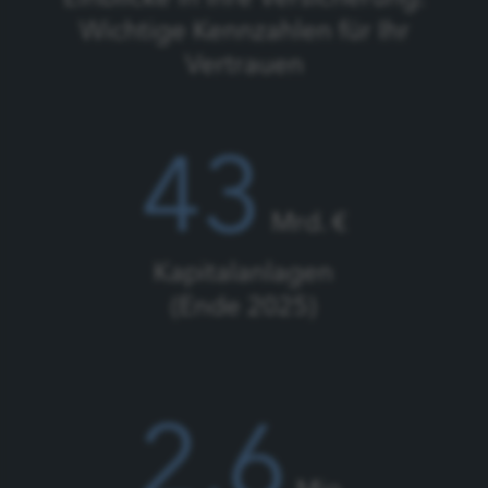
Wichtige Kennzahlen für Ihr
Vertrauen
43
Mrd. €
Kapitalanlagen
(Ende 2025)
2,6