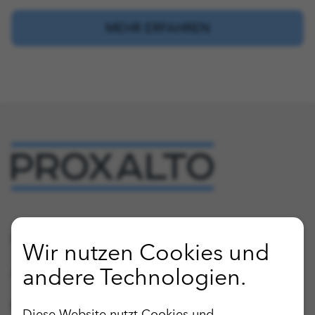
MEHR ERFAHREN
Publikationen
Wir nutzen Cookies und
andere Technologien.
Anregungen & Kritik
Hinweisgebersystem
Diese Website nutzt Cookies und