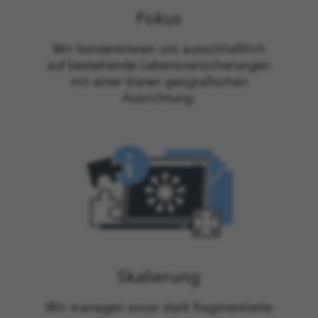
Fokus
Wir konzentrieren uns ausschließlich
auf bestehende Lebensversicherungen
mit einer klaren geografischen
Ausrichtung.
Skalierung
Wir managen zuvor stark fragmentierte