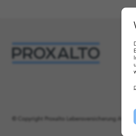
I
© Copyright Proxalto Lebensversicherung AG 20