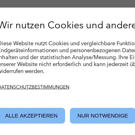
Essenziell
Wir nutzen Cookies und ander
Name
Anbieter
Diese Website nutzt Cookies und vergleichbare Funktio
Publ
cookie_optin
Proxalto Lebensvers
Endgeräteinformationen und personenbezogenen Daten.
nhalten und der statistischen Analyse/Messung. Ihre Einw
Anre
SgCookieOptin.lastPreferences
Proxalto Lebensvers
unserer Website nicht erforderlich und kann jederzeit 
widerrufen werden.
Hinw
Statistiken
DATENSCHUTZBESTIMMUNGEN
FAQ-
Name
Anbieter
Laufzeit
Zweck
SPEICHERN & SCHLIESSEN
Kont
_pk_id.*
Matomo
13 Monate
Erkennt Website-
ALLE AKZEPTIEREN
NUR NOTWENDIGE
26
_pk_ses.*
Matomo
30 Minuten
Session-Cookie s