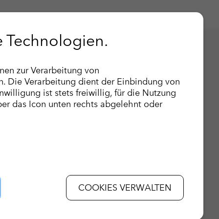
e Technologien.
Laufzeit
Zweck
nen zur Verarbeitung von
ikationen
Datenschutzbestimmungen
icherung AG Webserver
1 Jahr
Dieses Cookie wird
 Die Verarbeitung dient der Einbindung von
illigung ist stets freiwillig, für die Nutzung
gungen & Kritik
Nutzungsbedingungen
icherung AG Webserver
1 Jahr
Dieser Wert speiche
über das Icon unten rechts abgelehnt oder
eisgebersystem
Rechtliche Hinweise
Bereich
Impressum
akt
Barrierefreiheit
Besucher (anonym – es werden keine personenbezogen
COOKIES VERWALTEN
peichert vorübergehend Daten für den Besuch.