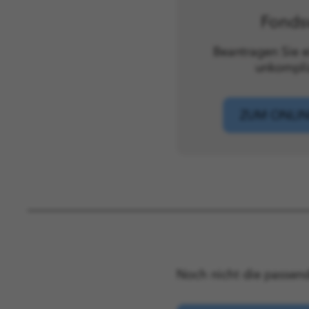
Fonds
Beantragen Sie 
unkompliz
ZUM ONLI
Noch nicht die passend