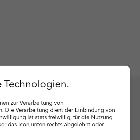
e Technologien.
Laufzeit
Zweck
nen zur Verarbeitung von
ikationen
Datenschutzbestimmungen
icherung AG Webserver
1 Jahr
Dieses Cookie wird
 Die Verarbeitung dient der Einbindung von
illigung ist stets freiwillig, für die Nutzung
gungen & Kritik
Nutzungsbedingungen
icherung AG Webserver
1 Jahr
Dieser Wert speiche
über das Icon unten rechts abgelehnt oder
eisgebersystem
Rechtliche Hinweise