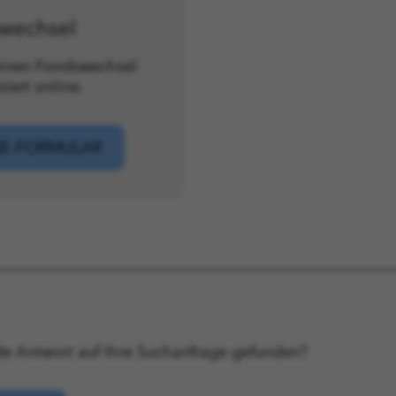
wechsel
einen Fondswechsel
iert online.
NE-FORMULAR
e Antwort auf Ihre Suchanfrage gefunden?