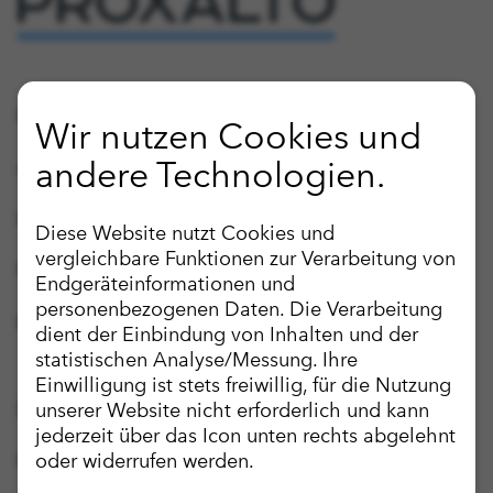
728 KB | PDF
Proxalto Lebensversicherung -
Mindestzuführungsverordnung 2020
Publikationen
Wir nutzen Cookies und
22 KB | PDF
andere Technologien.
Anregungen & Kritik
Hinweisgebersystem
Proxalto Lebensversicherung -
Diese Website nutzt Cookies und
Mindestzuführungsverordnung 2019
vergleichbare Funktionen zur Verarbeitung von
FAQ-Bereich
Essenziell
Endgeräteinformationen und
21 KB | PDF
personenbezogenen Daten. Die Verarbeitung
Kontakt
dient der Einbindung von Inhalten und der
Name
Anbieter
statistischen Analyse/Messung. Ihre
cookie_optin
Proxalto Leben
Einwilligung ist stets freiwillig, für die Nutzung
Datenschutzbestimmungen
unserer Website nicht erforderlich und kann
SgCookieOptin.lastPreferences
Proxalto Leben
jederzeit über das Icon unten rechts abgelehnt
oder widerrufen werden.
Nutzungsbedingungen